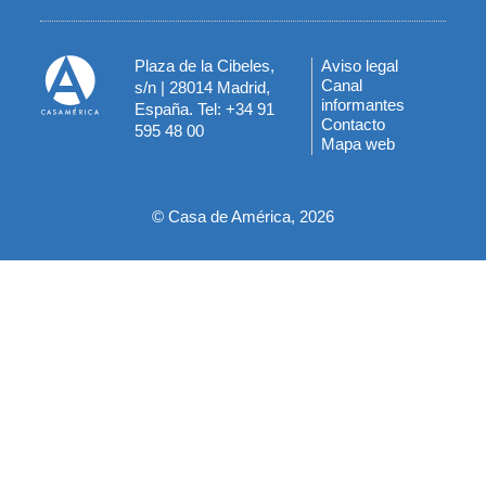
Plaza de la Cibeles,
Aviso legal
Menú
Canal
s/n | 28014 Madrid,
informantes
España. Tel: +34 91
del
Contacto
595 48 00
Mapa web
pie
© Casa de América, 2026