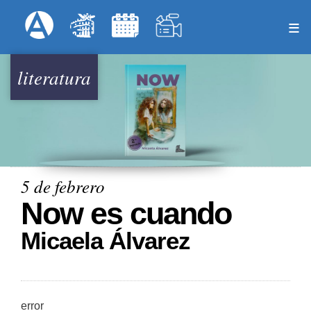
Pasar
Formulari
Menú Superior
al
contenido
principal
literatura
5 de febrero
Now es cuando
Micaela Álvarez
error