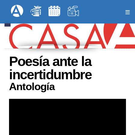
Pasar
Formulari
Menú Superior
al
contenido
principal
Poesía ante la
incertidumbre
Antología