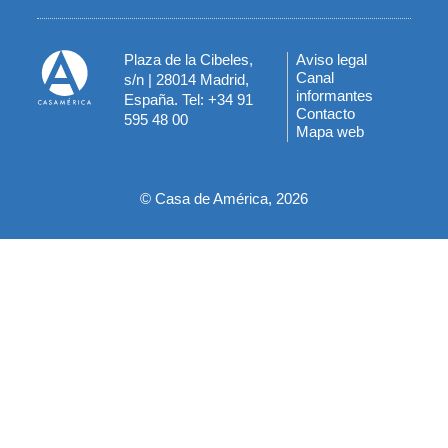
Plaza de la Cibeles,
Aviso legal
Menú
Canal
s/n | 28014 Madrid,
informantes
España. Tel: +34 91
del
Contacto
595 48 00
Mapa web
pie
© Casa de América, 2026