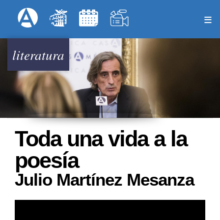
Pasar
Formulari
Menú Superior
al
contenido
principal
literatura
Toda una vida a la
poesía
Julio Martínez Mesanza