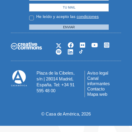
He leído y acepto las
condiciones
ENVIAR
Plaza de la Cibeles,
Aviso legal
Menú
Canal
s/n | 28014 Madrid,
informantes
España. Tel: +34 91
del
Contacto
595 48 00
Mapa web
pie
© Casa de América, 2026