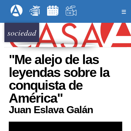
Pasar
Formulari
Menú Superior
al
contenido
principal
sociedad
"Me alejo de las
leyendas sobre la
conquista de
América"
Juan Eslava Galán