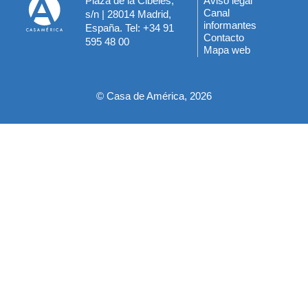
Plaza de la Cibeles,
Aviso legal
Menú
Canal
s/n | 28014 Madrid,
informantes
España. Tel: +34 91
del
Contacto
595 48 00
Mapa web
pie
© Casa de América, 2026