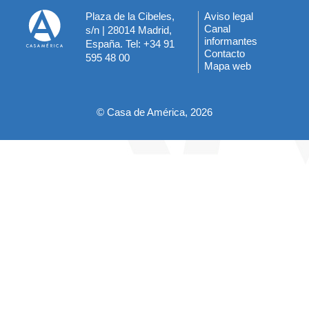
Plaza de la Cibeles,
Aviso legal
Menú
Canal
s/n | 28014 Madrid,
informantes
España. Tel: +34 91
del
Contacto
595 48 00
Mapa web
pie
© Casa de América, 2026