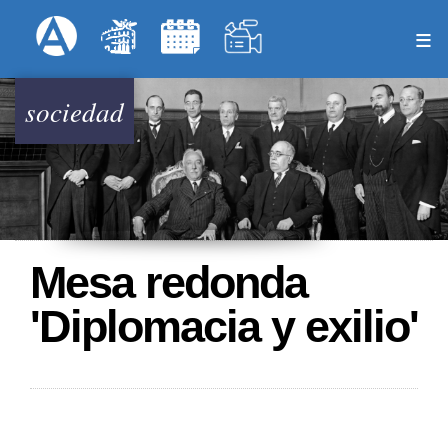
Pasar
Formulari
Menú Superior
al
contenido
principal
sociedad
Mesa redonda
'Diplomacia y exilio'