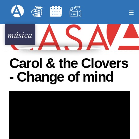
Pasar
Formulari
Menú Superior
al
contenido
principal
música
Carol & the Clovers
- Change of mind