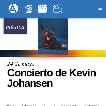
Pasar
Formulari
Menú Superior
al
contenido
principal
música
24 de mayo
Concierto de Kevin
Johansen