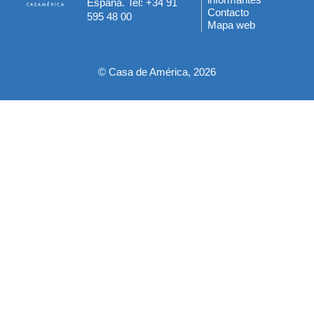
España. Tel: +34 91
del
Contacto
595 48 00
Mapa web
pie
© Casa de América, 2026