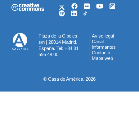
Plaza de la Cibeles,
Aviso legal
Menú
Canal
s/n | 28014 Madrid,
informantes
España. Tel: +34 91
del
Contacto
595 48 00
Mapa web
pie
© Casa de América, 2026