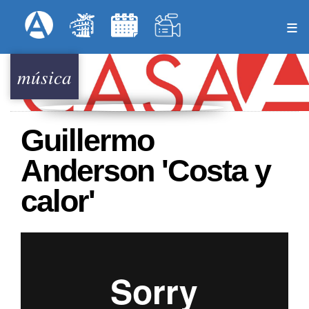
Pasar
Formulari
Menú Superior
al
contenido
principal
música
Guillermo
Anderson 'Costa y
calor'