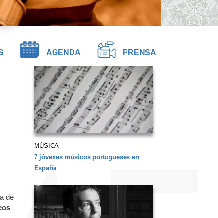
S
AGENDA
PRENSA
MÚSICA
7 jóvenes músicos portugueses en
España
ra de
cos