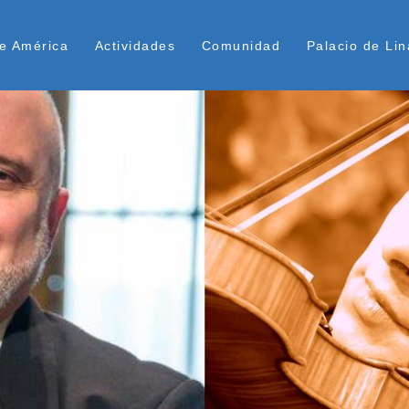
Pasar
ú Superior
al
e América
Actividades
Comunidad
Palacio de Lin
contenido
principal