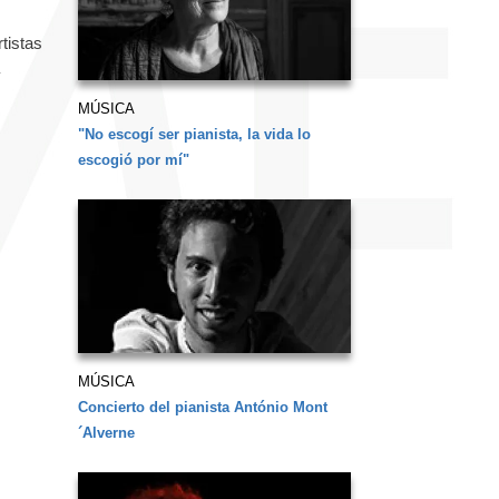
tistas
MÚSICA
"No escogí ser pianista, la vida lo
escogió por mí"
MÚSICA
Concierto del pianista António Mont
´Alverne