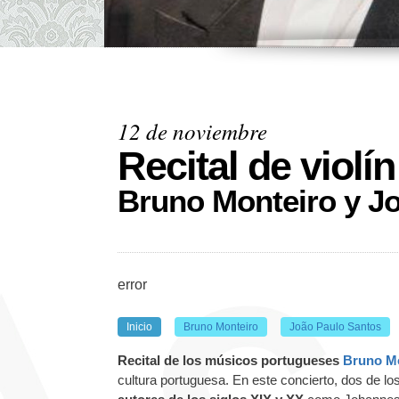
12 de noviembre
Recital de violí
Bruno Monteiro y J
error
Inicio
Bruno Monteiro
João Paulo Santos
Recital de los músicos portugueses
Bruno M
cultura portuguesa. En este concierto, dos de l