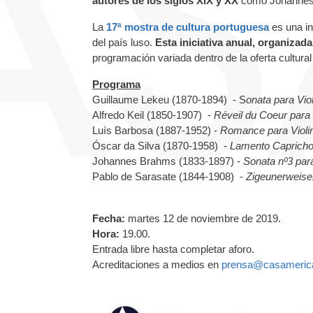
autores de los siglos XIX y XX
como
Johannes
La
17ª mostra de cultura portuguesa
es una in
del país luso.
Esta iniciativa anual, organizada
programación variada dentro de la oferta cultura
Programa
Guillaume Lekeu (1870-1894) - S
onata para Vio
Alfredo Keil (1850-1907) -
Réveil du Coeur para
Luís Barbosa (1887-1952) -
Romance para Violi
Óscar da Silva (1870-1958) -
Lamento Caprichos
Johannes Brahms (1833-1897) -
Sonata nº3 par
Pablo de Sarasate (1844-1908) -
Zigeunerweis
Fecha:
martes 12 de noviembre de 2019.
Hora:
19.00.
Entrada libre hasta completar aforo.
Acreditaciones a medios en
prensa@casameric