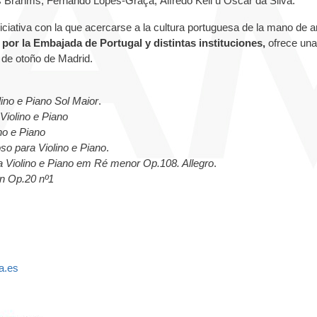
 Brahms, Fernando Lopes-Graça, Alfredo Keil u Óscar da Silva.
iciativa con la que acercarse a la cultura portuguesa de la mano de ar
 por la Embajada de Portugal y distintas instituciones,
ofrece una
l de otoño de Madrid.
lino e Piano Sol Maior
.
 Violino e Piano
no e Piano
o para Violino e Piano
.
a Violino e Piano em Ré menor Op.108. Allegro
.
en Op.20 nº1
a.es