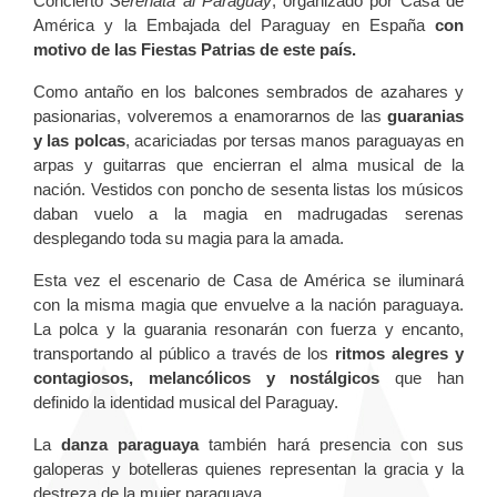
Concierto
Serenata al Paraguay
, organizado por Casa de
América y la Embajada del Paraguay en España
con
motivo de las Fiestas Patrias de este país.
Como antaño en los balcones sembrados de azahares y
pasionarias, volveremos a enamorarnos de las
guaranias
y las polcas
, acariciadas por tersas manos paraguayas en
arpas y guitarras que encierran el alma musical de la
nación. Vestidos con poncho de sesenta listas los músicos
daban vuelo a la magia en madrugadas serenas
desplegando toda su magia para la amada.
Esta vez el escenario de Casa de América se iluminará
con la misma magia que envuelve a la nación paraguaya.
La polca y la guarania resonarán con fuerza y encanto,
transportando al público a través de los
ritmos alegres y
contagiosos, melancólicos y nostálgicos
que han
definido la identidad musical del Paraguay.
La
danza paraguaya
también hará presencia con sus
galoperas y botelleras quienes representan la gracia y la
destreza de la mujer paraguaya.