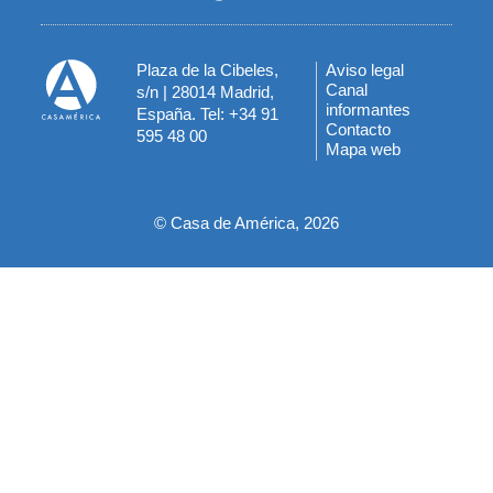
Plaza de la Cibeles,
Aviso legal
Menú
Canal
s/n | 28014 Madrid,
informantes
España. Tel: +34 91
del
Contacto
595 48 00
Mapa web
pie
© Casa de América, 2026