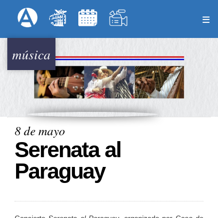
Pasar
Formulari
Menú Superior
al
contenido
principal
música
8 de mayo
Serenata al
Paraguay