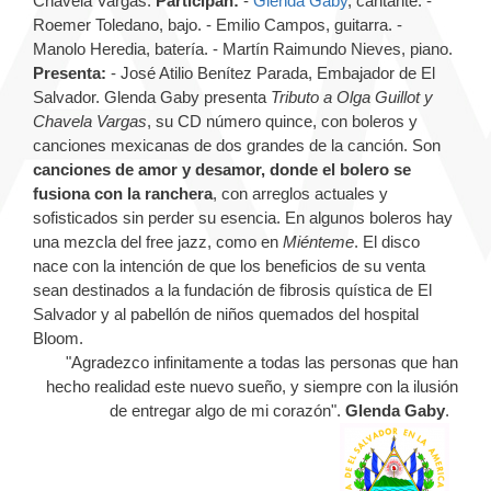
Chavela Vargas.
Participan:
-
Glenda Gaby
, cantante. -
Roemer Toledano, bajo. - Emilio Campos, guitarra. -
Manolo Heredia, batería. - Martín Raimundo Nieves, piano.
Presenta:
- José Atilio Benítez Parada, Embajador de El
Salvador. Glenda Gaby presenta
Tributo a Olga Guillot y
Chavela Vargas
, su CD número quince, con boleros y
canciones mexicanas de dos grandes de la canción. Son
canciones de amor y desamor, donde el bolero se
fusiona con la ranchera
, con arreglos actuales y
sofisticados sin perder su esencia. En algunos boleros hay
una mezcla del free jazz, como en
Miénteme
. El disco
nace con la intención de que los beneficios de su venta
sean destinados a la fundación de fibrosis quística de El
Salvador y al pabellón de niños quemados del hospital
Bloom.
"Agradezco infinitamente a todas las personas que han
hecho realidad este nuevo sueño, y siempre con la ilusión
de entregar algo de mi corazón".
Glenda Gaby
.