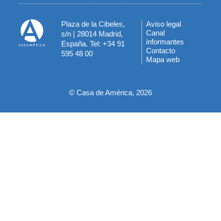
Plaza de la Cibeles,
Aviso legal
Menú
Canal
s/n | 28014 Madrid,
informantes
España. Tel: +34 91
del
Contacto
595 48 00
Mapa web
pie
© Casa de América, 2026