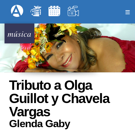
Pasar
Formulari
Menú Superior
al
contenido
principal
música
Tributo a Olga
Guillot y Chavela
Vargas
Glenda Gaby