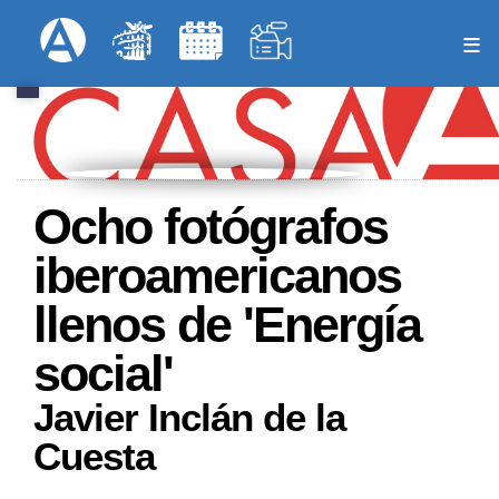
Pasar
Formulari
Menú Superior
al
contenido
principal
Ocho fotógrafos
iberoamericanos
llenos de 'Energía
social'
Javier Inclán de la
Cuesta