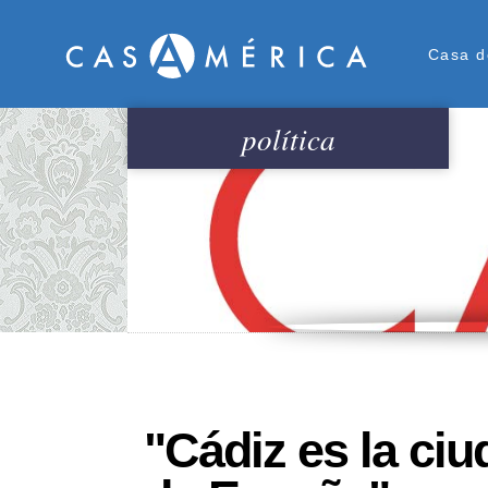
Men
Casa d
política
"Cádiz es la ci