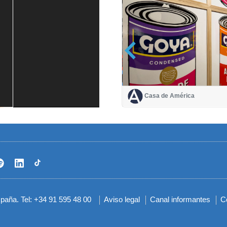
Casa de América
Casa de América
1 mes
spaña. Tel: +34 91 595 48 00
Aviso legal
Canal informantes
C
Menú
del