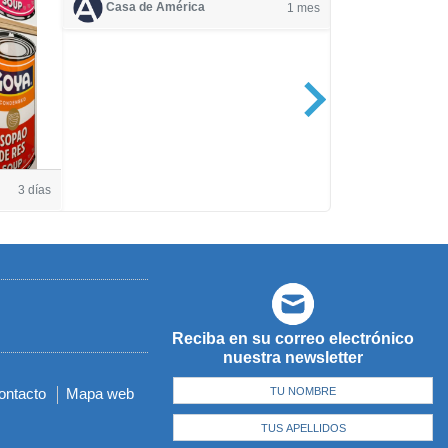
Casa de América
1 mes
Casa de Amé
3 días
Reciba en su correo electrónico
nuestra newsletter
ontacto
Mapa web