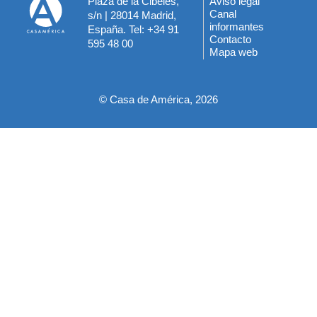
Plaza de la Cibeles,
Aviso legal
Menú
Canal
s/n | 28014 Madrid,
informantes
España. Tel: +34 91
del
Contacto
595 48 00
Mapa web
pie
© Casa de América, 2026