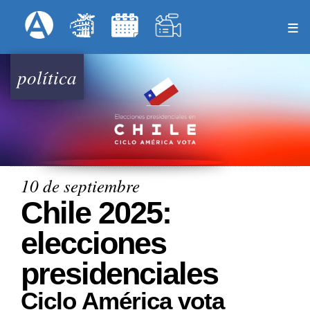
Pasar
Formulari
Menú Superior
al
contenido
principal
política
10 de septiembre
Chile 2025:
elecciones
presidenciales
Ciclo América vota