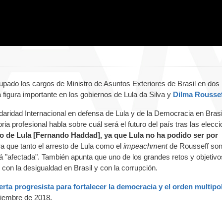
pado los cargos de Ministro de Asuntos Exteriores de Brasil en dos
 figura importante en los gobiernos de Lula da Silva y
Dilma Rousse
daridad Internacional en defensa de Lula y de la Democracia en Brasil
oria profesional habla sobre cuál será el futuro del país tras las elecc
to de Lula [Fernando Haddad], ya que Lula no ha podido ser por
a que tanto el arresto de Lula como el
impeachment
de Rousseff so
tá "afectada". También apunta que uno de los grandes retos y objetivo
 con la desigualdad en Brasil y con la corrupción.
erta progresista para fortalecer la democracia y el orden multipol
tiembre de 2018.