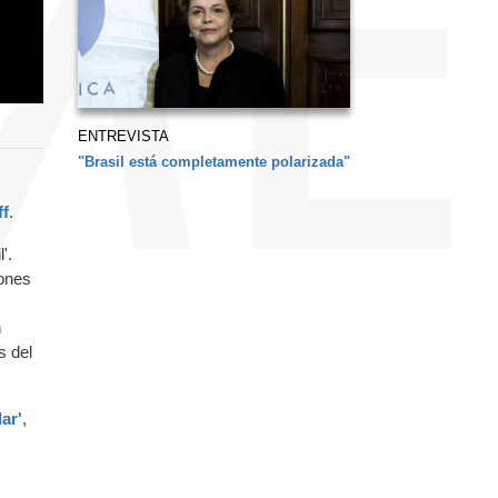
ENTREVISTA
"Brasil está completamente polarizada"
ff
.
'.
iones
n
s del
ar'
,