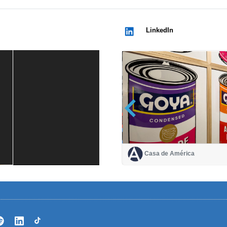
LinkedIn
Casa de América
Casa de América
1 mes