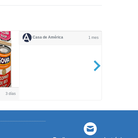
Casa de América
1 mes
Casa de Amé
3 días