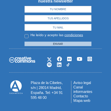
nuestra newsletter
He leído y acepto las
condiciones
ENVIAR
Plaza de la Cibeles,
Aviso legal
Menú
Canal
s/n | 28014 Madrid,
informantes
España. Tel: +34 91
del
Contacto
595 48 00
Mapa web
pie