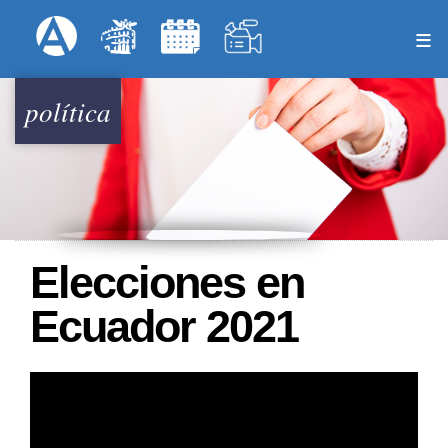
Pasar
Formulari
Menú Superior
al
contenido
principal
política
Elecciones en
Ecuador 2021