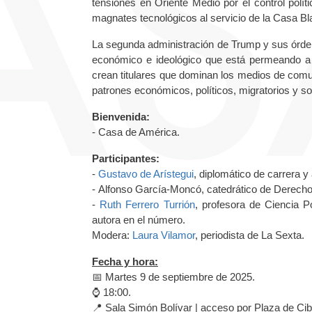
tensiones en Oriente Medio por el control polít
magnates tecnológicos al servicio de la Casa Bl
La segunda administración de Trump y sus órde
económico e ideológico que está permeando a 
crean titulares que dominan los medios de comu
patrones económicos, políticos, migratorios y so
Bienvenida:
- Casa de América.
Participantes:
-
Gustavo de Arístegui
, diplomático de carrera y
- Alfonso García-Moncó, catedrático de Derecho F
-
Ruth Ferrero Turrión
, profesora de Ciencia 
autora en el número.
Modera:
Laura Vilamor
, periodista de La Sexta.
Fecha y hora:
📅 Martes 9 de septiembre de 2025.
⌚️ 18:00.
📍 Sala Simón Bolívar | acceso por Plaza de Cib