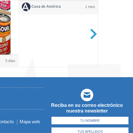
Casa de América
1 mes
Casa de Amé
5 días
Reciba en su correo electrónico
nuestra newsletter
ontacto
Mapa web