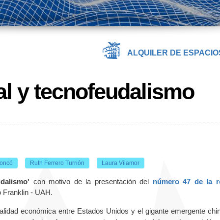
ALQUILER DE ESPACIO
l y tecnofeudalismo
Moncó
Ruth Ferrero Turrión
Laura Vilamor
udalismo'
con motivo de la presentación del
número 47 de la r
to Franklin - UAH.
ivalidad económica entre Estados Unidos y el gigante emergente chin