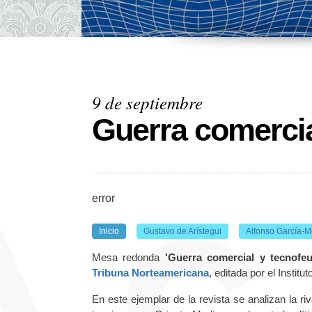
9 de septiembre
Guerra comercia
error
Inicio
Gustavo de Arístegui
Alfonso García-
Mesa redonda
'Guerra comercial y tecnofe
T
ribuna Norteamericana
, editada por el Institu
En este ejemplar de la revista se analizan la r