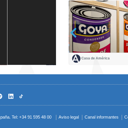
Casa de América
Casa de América
1 mes
spaña. Tel: +34 91 595 48 00
Aviso legal
Canal informantes
C
Menú