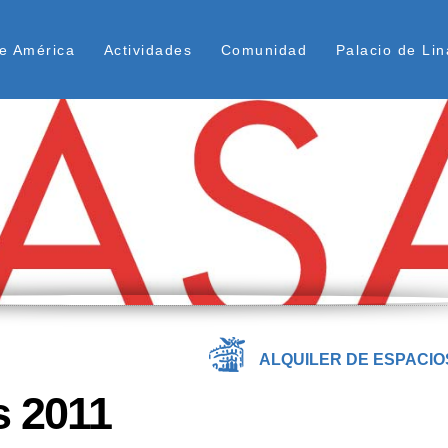
Pasar
ú Superior
al
e América
Actividades
Comunidad
Palacio de Lin
contenido
principal
ALQUILER DE ESPACIO
s 2011