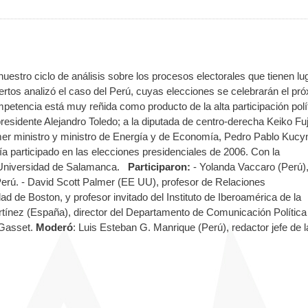
estro ciclo de análisis sobre los procesos electorales que tienen lu
ertos analizó el caso del Perú, cuyas elecciones se celebrarán el pr
mpetencia está muy reñida como producto de la alta participación polí
presidente Alejandro Toledo; a la diputada de centro-derecha Keiko Fuj
imer ministro y ministro de Energía y de Economía, Pedro Pablo Kucy
bía participado en las elecciones presidenciales de 2006. Con la
la Universidad de Salamanca.
Participaron:
- Yolanda Vaccaro (Perú)
erú. - David Scott Palmer (EE UU), profesor de Relaciones
dad de Boston, y profesor invitado del Instituto de Iberoamérica de la
ínez (España), director del Departamento de Comunicación Política
y Gasset.
Moderó
: Luis Esteban G. Manrique (Perú), redactor jefe de l