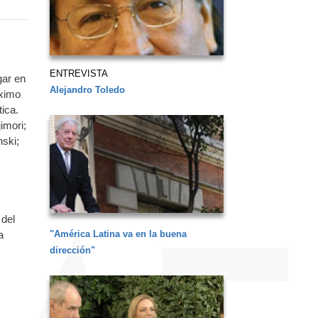
ENTREVISTA
gar en
Alejandro Toledo
óximo
tica.
imori;
nski;
,
 del
a
"América Latina va en la buena
dirección"