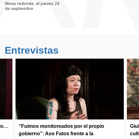
Mesa redonda, el jueves 24
de septiembre
Entrevistas
olo…
“Fuimos monitoreados por el propio
Giu
gobierno”: Aos Fatos frente a la
cul