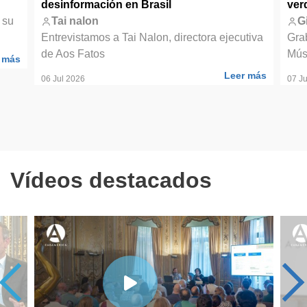
desinformación en Brasil
ver
 su
Tai nalon
G
Entrevistamos a Tai Nalon, directora ejecutiva
Gra
de Aos Fatos
Mús
 más
Leer más
06 Jul 2026
07 Ju
Vídeos destacados