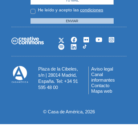
He leído y acepto las
condiciones
ENVIAR
Plaza de la Cibeles,
Aviso legal
Menú
Canal
s/n | 28014 Madrid,
informantes
España. Tel: +34 91
del
Contacto
595 48 00
Mapa web
pie
© Casa de América, 2026