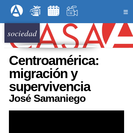
Pasar
Formulari
Menú Superior
al
contenido
principal
sociedad
Centroamérica:
migración y
supervivencia
José Samaniego