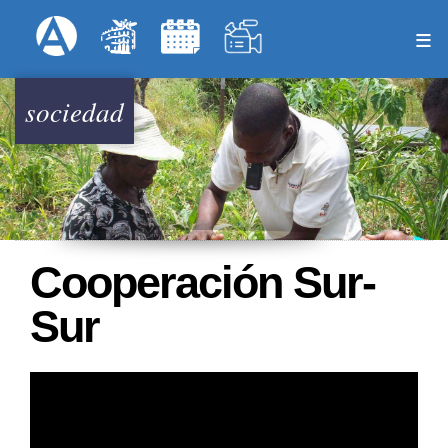
Pasar
Formulari
Menú Superior
al
contenido
principal
sociedad
Cooperación Sur-
Sur