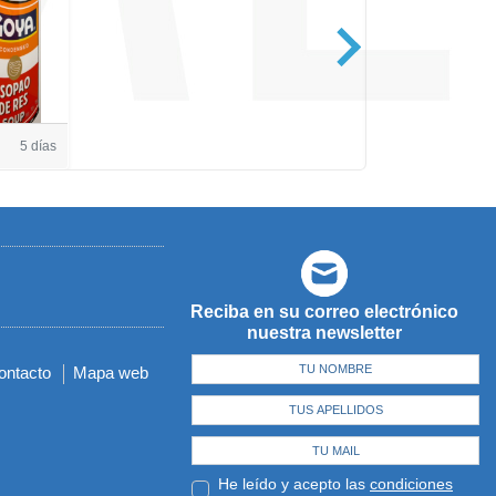
Casa de Amé
5 días
Reciba en su correo electrónico
nuestra newsletter
ontacto
Mapa web
He leído y acepto las
condiciones