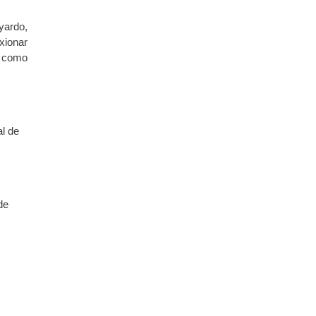
yardo,
xionar
í como
al de
de