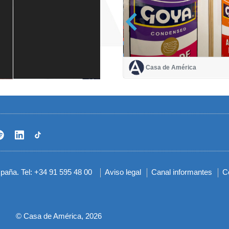
Casa de América
Casa de América
1 mes
spaña. Tel: +34 91 595 48 00
Aviso legal
Canal informantes
C
Menú
del
pie
© Casa de América, 2026