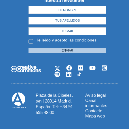
nuestra newsletter
He leído y acepto las
condiciones
ENVIAR
Plaza de la Cibeles,
Aviso legal
Menú
Canal
s/n | 28014 Madrid,
informantes
España. Tel: +34 91
del
Contacto
595 48 00
Mapa web
pie