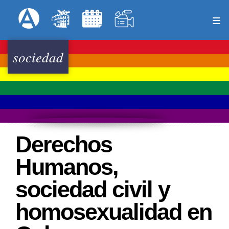
Pasar
Formulari
Menú Superior
al
contenido
principal
sociedad
Derechos
Humanos,
sociedad civil y
homosexualidad en