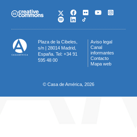
Plaza de la Cibeles,
Aviso legal
Menú
Canal
s/n | 28014 Madrid,
informantes
España. Tel: +34 91
del
Contacto
595 48 00
Mapa web
pie
© Casa de América, 2026