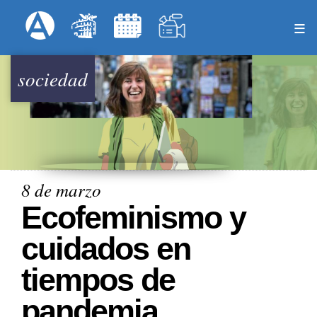
Pasar
Formulari
Menú Superior
al
contenido
principal
sociedad
8 de marzo
Ecofeminismo y
cuidados en
tiempos de
pandemia