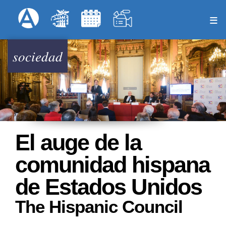
Pasar
Formulari
Menú Superior
al
contenido
principal
sociedad
El auge de la
comunidad hispana
de Estados Unidos
The Hispanic Council