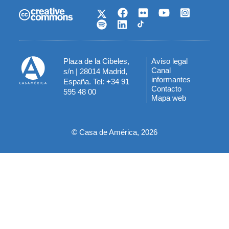
Plaza de la Cibeles,
Aviso legal
Menú
Canal
s/n | 28014 Madrid,
informantes
España. Tel: +34 91
del
Contacto
595 48 00
Mapa web
pie
© Casa de América, 2026