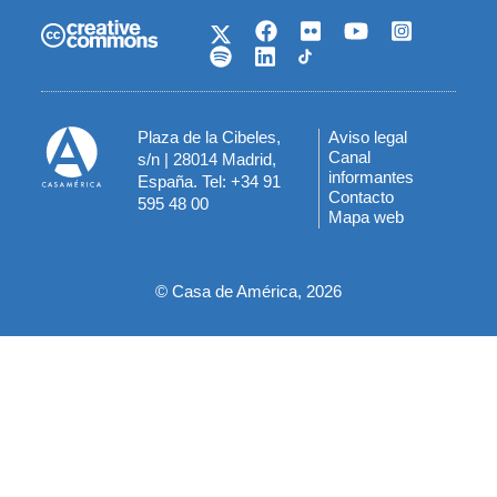
Plaza de la Cibeles,
Aviso legal
Menú
Canal
s/n | 28014 Madrid,
informantes
España. Tel: +34 91
del
Contacto
595 48 00
Mapa web
pie
© Casa de América, 2026