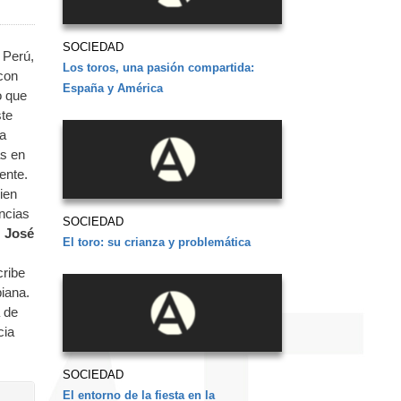
SOCIEDAD
 Perú,
Los toros, una pasión compartida:
 con
España y América
o que
ste
la
as en
ente.
ien
ncias
SOCIEDAD
.
José
El toro: su crianza y problemática
cribe
biana.
a de
cia
SOCIEDAD
El entorno de la fiesta en la