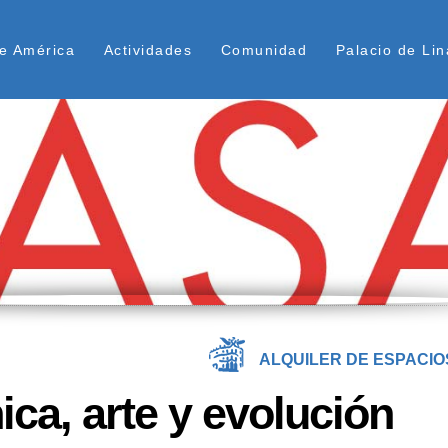
Pasar
ú Superior
al
e América
Actividades
Comunidad
Palacio de Lin
contenido
principal
ALQUILER DE ESPACIO
nica, arte y evolución