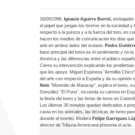
26/09/1996.
Ignacio Aguirre Borrel,
embajador d
el papel que juegan los toreros en la sociedad y
respecto a la pureza y a la fuerza del toro, en 
hacen los medios de comunicación los días que 
arte en ambos lados del océano.
Pedro Gutiér
base principal del toreo es el sentimiento y no la
América y las diferencias entre el público españ
Cierra su intervención explicando los problemas 
que les apoye. Miguel Espinosa "Armillita Chico
del arte con respecto a España y da su opinión s
Nelo
"Morenito de Maracay”, explica el toreo, su
González "El Puno", recuerda su carrera en Españ
la fiesta del toreo y las ferias de toros en Colo
Los últimos 30 minutos quedan dedicados a pregun
casta en los animales, las técnicas de toreo para
durante el evento. Modera
Felipe Garrigues Ló
director de Tribuna Americana presenta el acto.