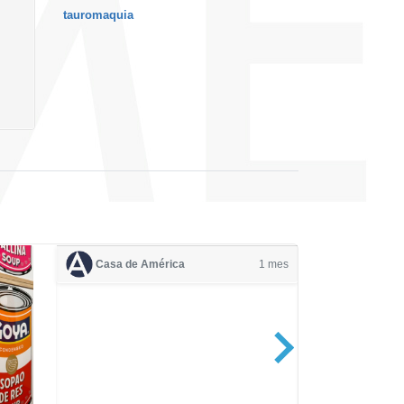
tauromaquia
Casa de América
1 mes