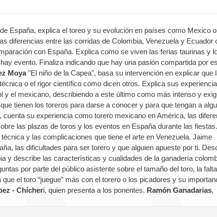
e España, explica el toreo y su evolución en países como Mexico o
 las diferencias entre las corridas de Colombia, Venezuela y Ecuador
comparación con España. Explica como se viven las ferias taurinas y l
hay evento. Finaliza indicando que hay una pasión compartida por e
rez Moya
"El niño de la Capea", basa su intervención en explicar que 
 técnica o el rigor científico como dicen otros. Explica sus experienci
ol y el mexicano, describiendo a este último como más intenso y exig
que tienen los toreros para darse a conocer y para que tengan a algu
”, cuenta su experiencia como torero mexicano en América, las difere
obre las plazas de toros y los eventos en España durante las fiestas
 técnica y las complicaciones que tiene el arte en Venezuela. Jaime
a, las dificultades para ser torero y que alguien apueste por ti. Des
mbia y describe las características y cualidades de la ganadería colom
tas por parte del público asistente sobre el tamaño del toro, la falt
 que el toro “juegue” más con el torero o los picadores y su importan
pez - Chícher
i, quien presenta a los ponentes.
Ramón Ganadarias
,