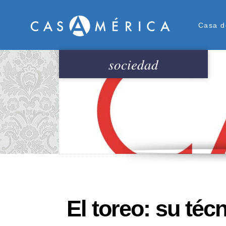
Men
Casa d
sociedad
El toreo: su téc