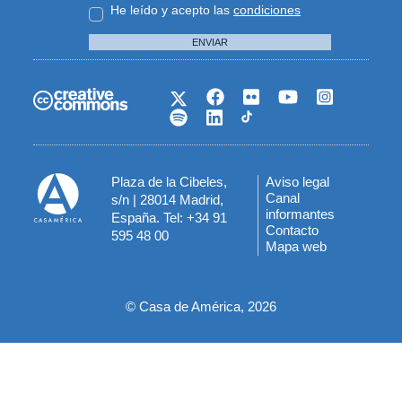
He leído y acepto las
condiciones
ENVIAR
Plaza de la Cibeles,
Aviso legal
Menú
Canal
s/n | 28014 Madrid,
informantes
España. Tel: +34 91
del
Contacto
595 48 00
Mapa web
pie
© Casa de América, 2026