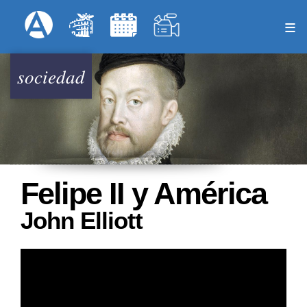
Pasar
Formulari
Menú Superior
al
contenido
principal
sociedad
Felipe II y América
John Elliott