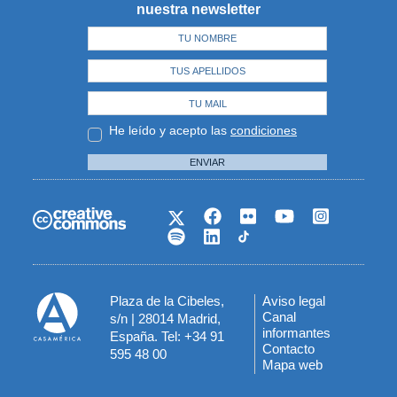
nuestra newsletter
He leído y acepto las
condiciones
ENVIAR
Plaza de la Cibeles,
Aviso legal
Menú
Canal
s/n | 28014 Madrid,
informantes
España. Tel: +34 91
del
Contacto
595 48 00
Mapa web
pie