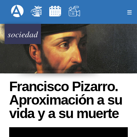
Pasar
Formulari
Menú Superior
al
contenido
principal
sociedad
Francisco Pizarro.
Aproximación a su
vida y a su muerte