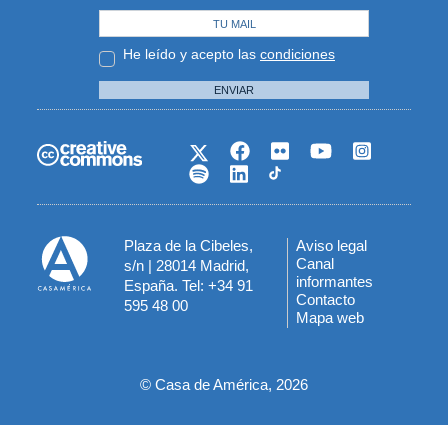
He leído y acepto las
condiciones
ENVIAR
Plaza de la Cibeles,
Aviso legal
Menú
Canal
s/n | 28014 Madrid,
informantes
España. Tel: +34 91
del
Contacto
595 48 00
Mapa web
pie
© Casa de América, 2026