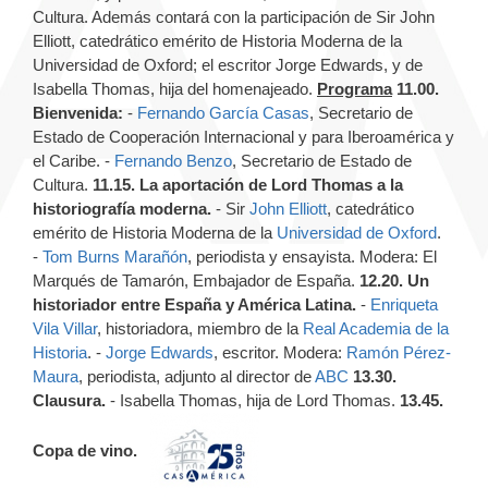
Cultura. Además contará con la participación de Sir John
Elliott, catedrático emérito de Historia Moderna de la
Universidad de Oxford; el escritor Jorge Edwards, y de
Isabella Thomas, hija del homenajeado.
Programa
11.00.
Bienvenida:
-
Fernando García Casas
, Secretario de
Estado de Cooperación Internacional y para Iberoamérica y
el Caribe. -
Fernando Benzo
, Secretario de Estado de
Cultura.
11.15. La aportación de Lord Thomas a la
historiografía moderna.
- Sir
John Elliott
, catedrático
emérito de Historia Moderna de la
Universidad de Oxford
.
-
Tom Burns Marañón
, periodista y ensayista. Modera: El
Marqués de Tamarón, Embajador de España.
12.20. Un
historiador entre España y América Latina.
-
Enriqueta
Vila Villar
, historiadora, miembro de la
Real Academia de la
Historia
. -
Jorge Edwards
, escritor. Modera:
Ramón Pérez-
Maura
, periodista, adjunto al director de
ABC
13.30.
Clausura.
- Isabella Thomas, hija de Lord Thomas.
13.45.
Copa de vino.