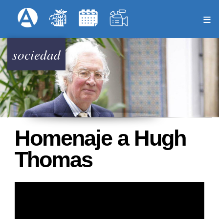
Pasar
Formulari
Menú Superior
al
contenido
principal
sociedad
Homenaje a Hugh
Thomas