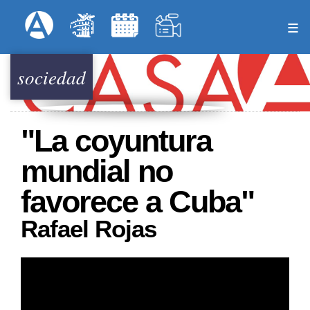
Pasar
Formulari
Menú Superior
al
contenido
principal
sociedad
"La coyuntura
mundial no
favorece a Cuba"
Rafael Rojas