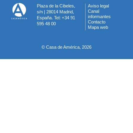
Plaza de la Cibeles,
Aviso legal
Menú
Canal
s/n | 28014 Madrid,
informantes
España. Tel: +34 91
del
Contacto
595 48 00
Mapa web
pie
© Casa de América, 2026