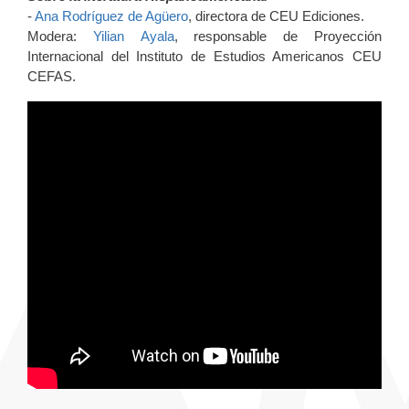
-
Ana Rodríguez de Agüero
, directora de CEU Ediciones.
Modera:
Yilian Ayala
, responsable de Proyección
Internacional del Instituto de Estudios Americanos CEU
CEFAS.