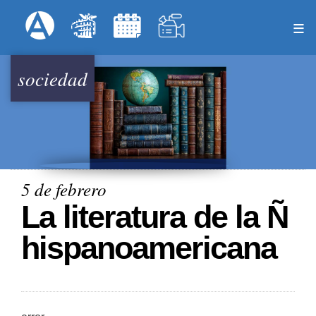
Pasar
Formulari
Menú Superior
al
contenido
principal
sociedad
5 de febrero
La literatura de la Ñ
hispanoamericana