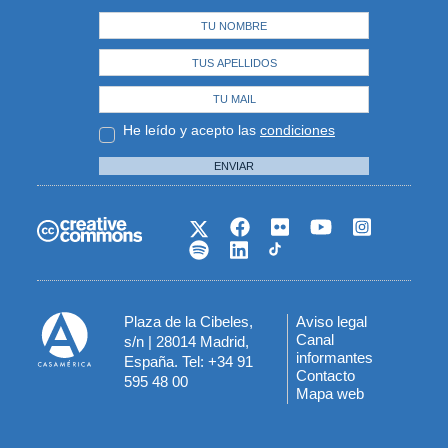
He leído y acepto las
condiciones
ENVIAR
Plaza de la Cibeles,
Aviso legal
Menú
Canal
s/n | 28014 Madrid,
informantes
España. Tel: +34 91
del
Contacto
595 48 00
Mapa web
pie