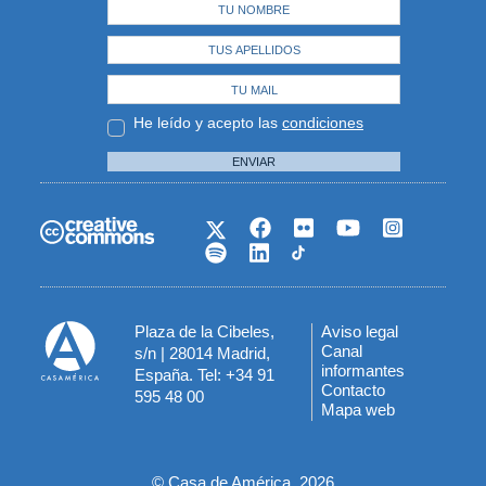
He leído y acepto las
condiciones
ENVIAR
Plaza de la Cibeles,
Aviso legal
Menú
Canal
s/n | 28014 Madrid,
informantes
España. Tel: +34 91
del
Contacto
595 48 00
Mapa web
pie
© Casa de América, 2026