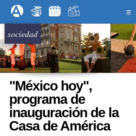
Pasar
Formulari
Menú Superior
al
contenido
principal
sociedad
"México hoy",
programa de
inauguración de la
Casa de América