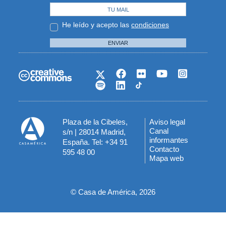
He leído y acepto las
condiciones
ENVIAR
Plaza de la Cibeles,
Aviso legal
Menú
Canal
s/n | 28014 Madrid,
informantes
España. Tel: +34 91
del
Contacto
595 48 00
Mapa web
pie
© Casa de América, 2026