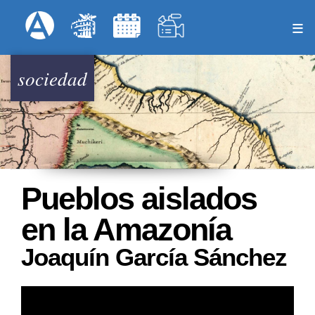
Pasar
Formulari
Menú Superior
al
contenido
principal
sociedad
Pueblos aislados
en la Amazonía
Joaquín García Sánchez