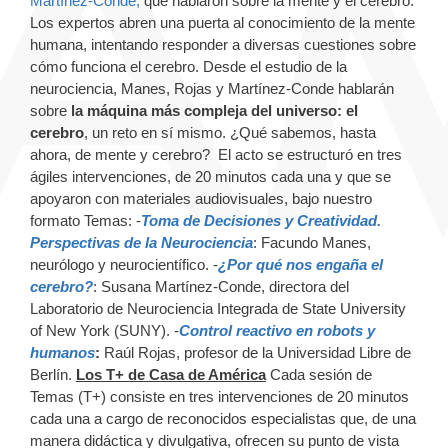
Martínez-Conde,
que hablaron sobre la mente y el cerebro.
Los expertos abren una puerta al conocimiento de la mente
humana, intentando responder a diversas cuestiones sobre
cómo funciona el cerebro. Desde el estudio de la
neurociencia, Manes, Rojas y Martínez-Conde hablarán
sobre
la máquina más compleja del universo: el
cerebro
, un reto en sí mismo. ¿Qué sabemos, hasta
ahora, de mente y cerebro? El acto se estructuró en tres
ágiles intervenciones, de 20 minutos cada una y que se
apoyaron con materiales audiovisuales, bajo nuestro
formato Temas: -
Toma de Decisiones y Creatividad.
Perspectivas de la Neurociencia
: Facundo Manes,
neurólogo y neurocientífico. -
¿Por qué nos engaña el
cerebro?
: Susana Martínez-Conde, directora del
Laboratorio de Neurociencia Integrada de State University
of New York (SUNY). -
Control reactivo en robots y
humanos
:
Raúl Rojas, profesor de la Universidad Libre de
Berlín.
Los T+ de Casa de América
Cada sesión de
Temas (T+) consiste en tres intervenciones de 20 minutos
cada una a cargo de reconocidos especialistas que, de una
manera didáctica y divulgativa, ofrecen su punto de vista