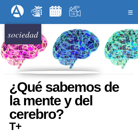
Pasar
Formulari
Menú Superior
al
contenido
principal
sociedad
¿Qué sabemos de
la mente y del
cerebro?
T+