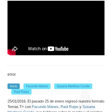
error
Inicio
Facundo Manes
Susana Martínez Conde
Raúl Rojas
25/01/2016. El pasado 25 de enero regresó nuestro formato
Temas T+ con
Facundo Manes
,
Raúl Rojas
y
Susana