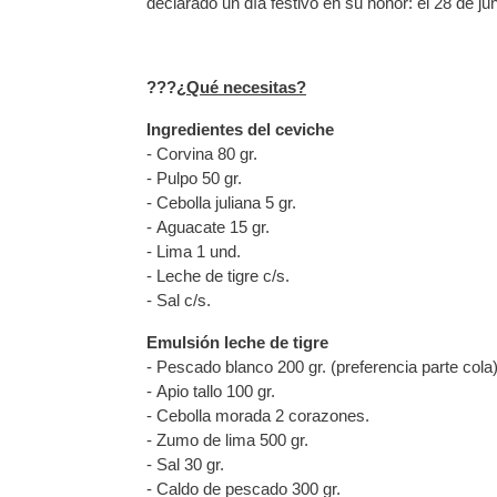
declarado un día festivo en su honor: el 28 de ju
?‍??
¿Qué necesitas?
Ingredientes del ceviche
- Corvina 80 gr.
-
Pulpo 50 gr.
- Cebolla juliana 5 gr.
- Aguacate 15 gr.
- Lima 1 und.
- Leche de tigre c/s.
- Sal c/s.
Emulsión leche de tigre
- Pescado blanco 200 gr. (preferencia parte cola)
-
Apio tallo 100 gr.
-
Cebolla morada 2 corazones.
- Zumo de lima 500 gr.
-
Sal 30 gr.
-
Caldo de pescado 300 gr.