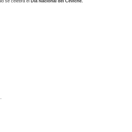
nio se celebra el
Día Nacional del Ceviche.
.