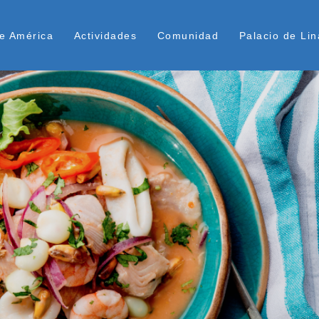
Pasar
ú Superior
al
e América
Actividades
Comunidad
Palacio de Lin
contenido
principal