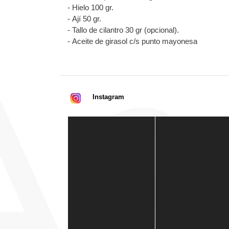
-
Hielo 100 gr.
-
Ají 50 gr.
-
Tallo de cilantro 30 gr (opcional).
-
Aceite de girasol c/s punto mayonesa
Instagram
Casa de América
1 mes