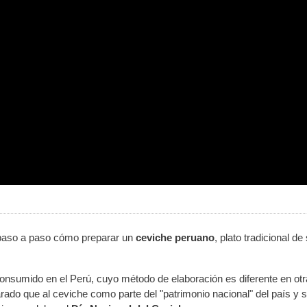
paso a paso cómo preparar un
ceviche peruano
, plato tradicional de
consumido en el Perú, cuyo método de elaboración es diferente en ot
rado que al ceviche como parte del "patrimonio nacional" del país y 