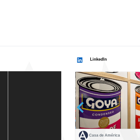
LinkedIn
Casa de América
Casa de América
1 mes