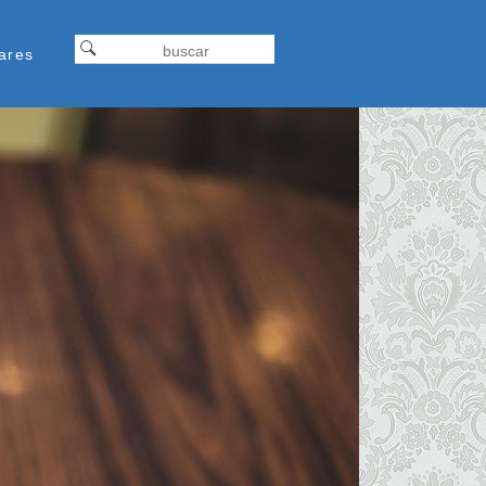
Formulariodebusqueda
ap
Buscar
ares
tel