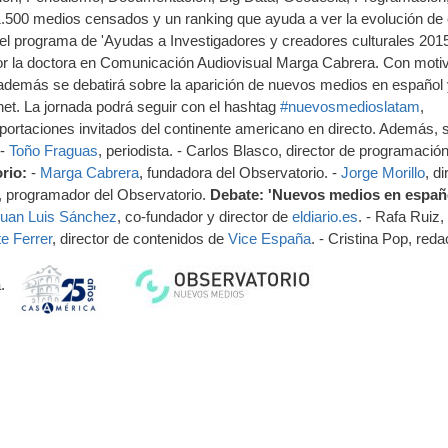
500 medios censados y un ranking que ayuda a ver la evolución de
el programa de 'Ayudas a Investigadores y creadores culturales 2015
por la doctora en Comunicación Audiovisual Marga Cabrera. Con motiv
, además se debatirá sobre la aparición de nuevos medios en español
net. La jornada podrá seguir con el hashtag
#nuevosmedioslatam
,
portaciones invitados del continente americano en directo. Además, 
-
Toño Fraguas
, periodista. - Carlos Blasco, director de programació
rio:
-
Marga Cabrera
, fundadora del Observatorio. -
Jorge Morillo
, di
, programador del Observatorio.
Debate: 'Nuevos medios en españ
uan Luis Sánchez
, co-fundador y director de
eldiario.es
. - Rafa Ruiz,
e Ferrer
, director de contenidos de
Vice España
. - Cristina Pop, reda
a.