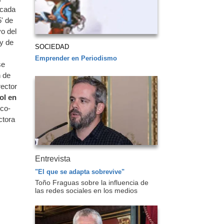
 cada
' de
o del
 y de
SOCIEDAD
Emprender en Periodismo
se
n de
rector
ol en
 co-
ctora
Entrevista
"El que se adapta sobrevive"
Toño Fraguas sobre la influencia de
las redes sociales en los medios