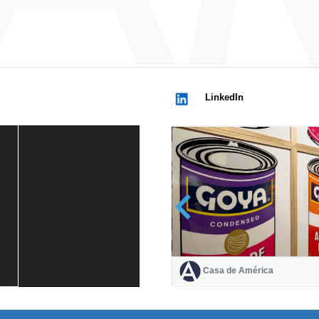
LinkedIn
Casa de América
Casa de América
1 mes