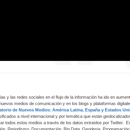
as y las redes sociales en el flujo de la información ha ido en aument
nuevos medios de comunicación y en los blogs y plataformas digitale
torio de Nuevos Medios: América Latina, España y Estados Uni
ficados a nivel internacional y por temática que están geolocalizado
zar todos estos medios a través de los datos extraídos por Twitter. E
ación, Periodismo, Documentación, Big Data, Geodesia, Programación