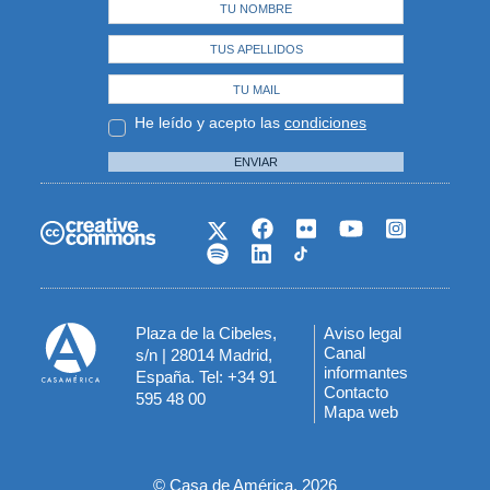
He leído y acepto las
condiciones
ENVIAR
Plaza de la Cibeles,
Aviso legal
Menú
Canal
s/n | 28014 Madrid,
informantes
España. Tel: +34 91
del
Contacto
595 48 00
Mapa web
pie
© Casa de América, 2026