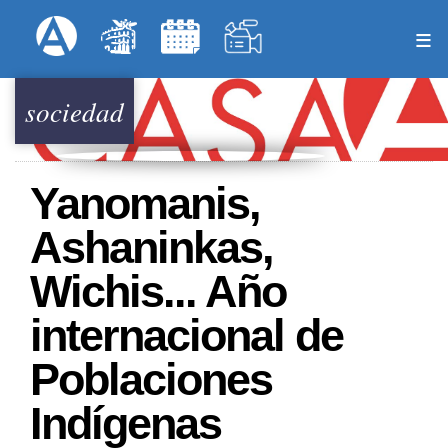
Pasar
Formulari
Menú Superior
al
contenido
principal
sociedad
Yanomanis,
Ashaninkas,
Wichis... Año
internacional de
Poblaciones
Indígenas