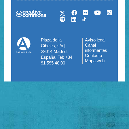
Plaza de la
Aviso legal
Menú
Canal
Cibeles, s/n |
informantes
28014 Madrid,
del
Contacto
España. Tel: +34
Mapa web
pie
91 595 48 00