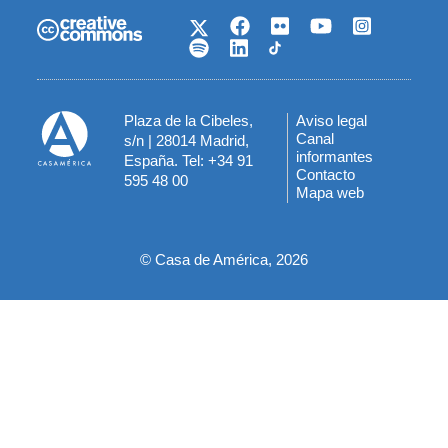
Plaza de la Cibeles,
Aviso legal
Menú
Canal
s/n | 28014 Madrid,
informantes
España. Tel: +34 91
del
Contacto
595 48 00
Mapa web
pie
© Casa de América, 2026