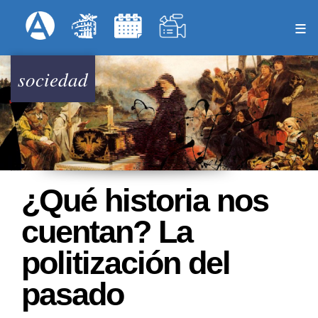
Pasar
Formulari
Menú Superior
al
contenido
principal
sociedad
¿Qué historia nos
cuentan? La
politización del
pasado