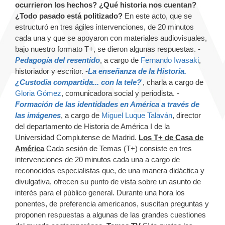
ocurrieron los hechos? ¿Qué historia nos cuentan?
¿Todo pasado está politizado?
En este acto, que se
estructuró en tres ágiles intervenciones, de 20 minutos
cada una y que se apoyaron con materiales audiovisuales,
bajo nuestro formato T+, se dieron algunas respuestas. -
Pedagogía del resentido
, a cargo de
Fernando Iwasaki
,
historiador y escritor. -
La enseñanza de la Historia.
¿Custodia compartida... con la tele?
'
, charla a cargo de
Gloria Gómez
, comunicadora social y periodista. -
Formación de las identidades en América a través de
las imágenes
, a cargo de
Miguel Luque Talaván
, director
del departamento de Historia de América I de la
Universidad Complutense de Madrid.
Los T+ de Casa de
América
Cada sesión de Temas (T+) consiste en tres
intervenciones de 20 minutos cada una a cargo de
reconocidos especialistas que, de una manera didáctica y
divulgativa, ofrecen su punto de vista sobre un asunto de
interés para el público general. Durante una hora los
ponentes, de preferencia americanos, suscitan preguntas y
proponen respuestas a algunas de las grandes cuestiones