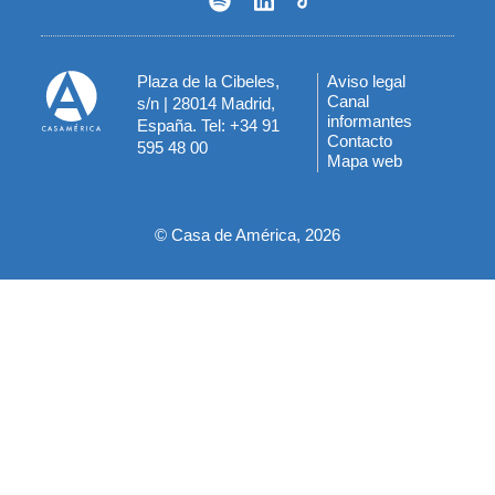
Plaza de la Cibeles,
Aviso legal
Menú
Canal
s/n | 28014 Madrid,
informantes
España. Tel: +34 91
del
Contacto
595 48 00
Mapa web
pie
© Casa de América, 2026