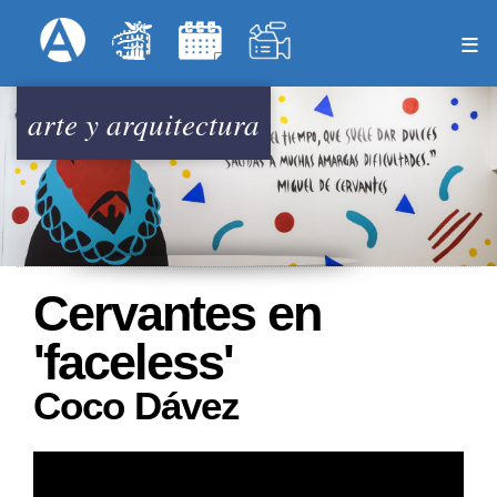
Pasar
Formulari
Menú Superior
al
contenido
principal
arte y arquitectura
Cervantes en
'faceless'
Coco Dávez