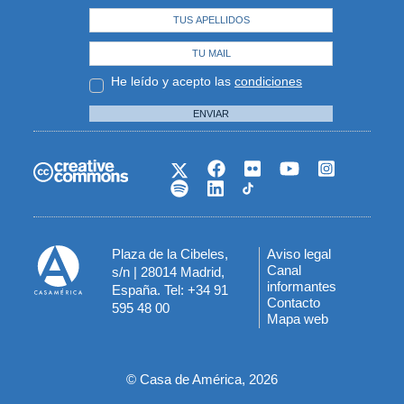
He leído y acepto las
condiciones
ENVIAR
Plaza de la Cibeles,
Aviso legal
Menú
Canal
s/n | 28014 Madrid,
informantes
España. Tel: +34 91
del
Contacto
595 48 00
Mapa web
pie
© Casa de América, 2026