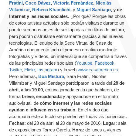
Fratini
,
Coco Dávez
,
Victoria Fernández
,
Nicolás
Villamizar
,
Rebeca Khamlichi
, y
Miguel Santiago
, y de
Internet y las redes sociale
s. ¿Por qué? Porque las obras
de estos artistas actuales sólo podrán visitarse durante un
par de semanas antes de ser tapadas con litros de pintura,
pero podrán disfrutarse eternamente gracias a las nuevas
tecnologías. El equipo de la Sede Virtual de Casa de
América documentó todo el proceso creativo mediante
fotografías y vídeos, un material que se compartirá a través
de las principales redes sociales (
Youtube
,
Facebook
,
Twitter
,
Flickr
,
Instagram
) y la web
www.casamerica.es
Pero además,
Boa Mistura
, Sara Fratini, Nicolás
Villamizar y Miguel Santiago participaron la tarde del
28 de
abril, a las 19.00
, en una jornada en la que hablaron, de
forma
breve, encadenada
y apoyándose en el formato
audiovisual, de
cómo Internet y las redes sociales
ayudan e influyen en su trabajo
. En el vídeo que
acompaña este artículo se pueden ver todas las ponencias.
Fechas:
del 28 de abril al 20 de mayo de 2016.
Lugar:
sala
de exposiciones Torres García.
Hora:
de lunes a viernes