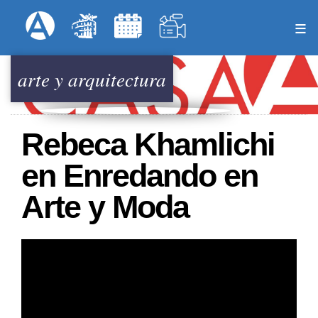
Pasar
Formulari
Menú Superior
al
contenido
principal
arte y arquitectura
Rebeca Khamlichi
en Enredando en
Arte y Moda