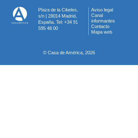
Plaza de la Cibeles,
Aviso legal
Menú
Canal
s/n | 28014 Madrid,
informantes
España. Tel: +34 91
del
Contacto
595 48 00
Mapa web
pie
© Casa de América, 2026