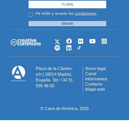
He leído y acepto las
condiciones
ENVIAR
Plaza de la Cibeles,
Aviso legal
Menú
Canal
s/n | 28014 Madrid,
informantes
España. Tel: +34 91
del
Contacto
595 48 00
Mapa web
pie
© Casa de América, 2026