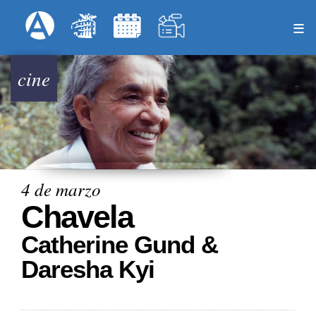
Pasar
Formulari
Menú Superior
al
contenido
principal
cine
4 de marzo
Chavela
Catherine Gund &
Daresha Kyi