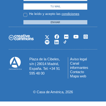
He leído y acepto las
condiciones
ENVIAR
Plaza de la Cibeles,
Aviso legal
Menú
Canal
s/n | 28014 Madrid,
informantes
España. Tel: +34 91
del
Contacto
595 48 00
Mapa web
pie
© Casa de América, 2026