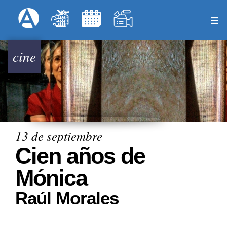
Pasar
Formulari
Menú Superior
al
contenido
principal
cine
13 de septiembre
Cien años de
Mónica
Raúl Morales