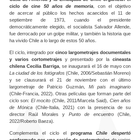
ciclo de cine
50 años de memoria
, con el objetivo
de acercar al público los hechos acaecidos el 11 de
septiembre de 1973, cuando el presidente
democráticamente elegido, el socialista Salvador Allende,
fue derrocado por un golpe militar, y también la historia que
ha vivido Chile a lo largo de estos 50 años.
El ciclo, integrado por
cinco largometrajes documentales
y varios cortometrajes
y presentado por la
cineasta
chilena Cecilia Barriga
, se inaugurará el 16 de mayo con
La ciudad de los fotógrafos
(Chile, 2006/Sebastián Moreno)
y se clausurará el 21 de noviembre con el último
largometraje de Patricio Guzmán,
Mi país imaginario
(Chile-Francia, 2022). Otras películas que forman parte del
ciclo son:
El mocito
(Chile, 2011/Marcela Said),
Cien años
de Mónica
(Chile-Italia, 2021) con la presencia de su
director Raúl Morales y
Punto de encuentro
(Chile,
2022/Roberto Baeza).
Complementa el ciclo el
programa
Chile despertó
conformado por una sesión de cortometrajes
de varios