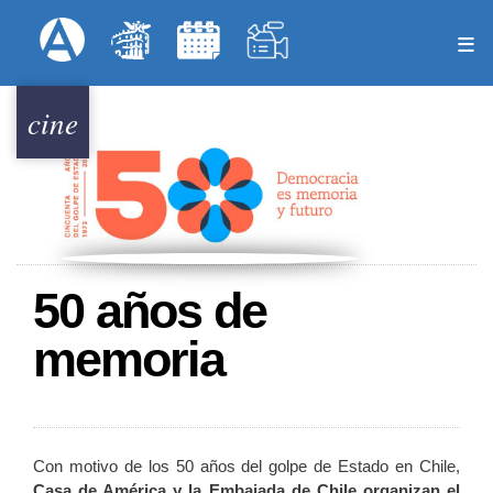
Pasar
Formulari
Menú Superior
al
contenido
principal
cine
50 años de
memoria
Con motivo de los 50 años del golpe de Estado en Chile,
Casa de América y la Embajada de Chile organizan el