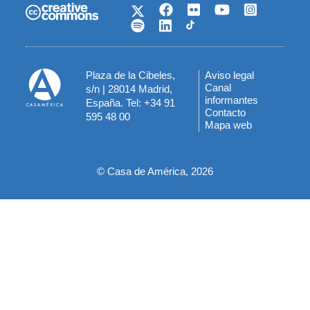
Plaza de la Cibeles,
Aviso legal
Menú
Canal
s/n | 28014 Madrid,
informantes
España. Tel: +34 91
del
Contacto
595 48 00
Mapa web
pie
© Casa de América, 2026