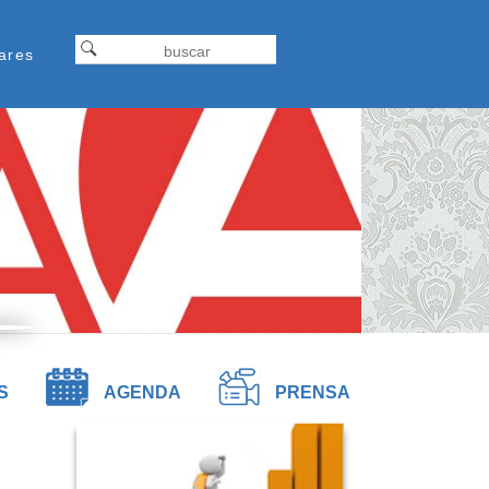
Formulariodebusqueda
ap
Buscar
ares
tel
S
AGENDA
PRENSA