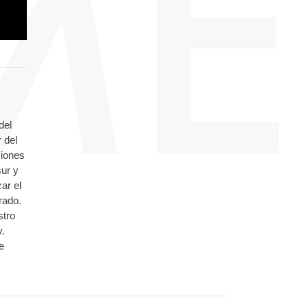
del
 del
ciones
ur y
ar el
rado.
stro
y.
e