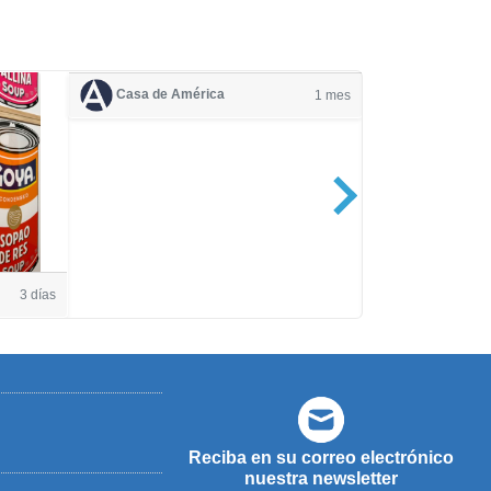
Casa de América
1 mes
Casa de Amé
3 días
Reciba en su correo electrónico
nuestra newsletter