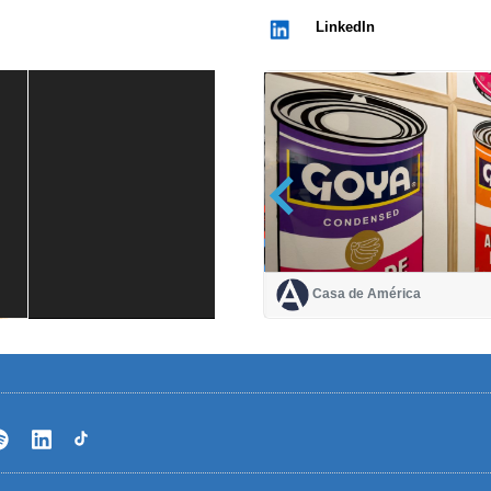
LinkedIn
Casa de América
Casa de América
1 mes