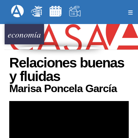
Pasar
Formulari
Menú Superior
al
contenido
principal
economía
Relaciones buenas
y fluidas
Marisa Poncela García