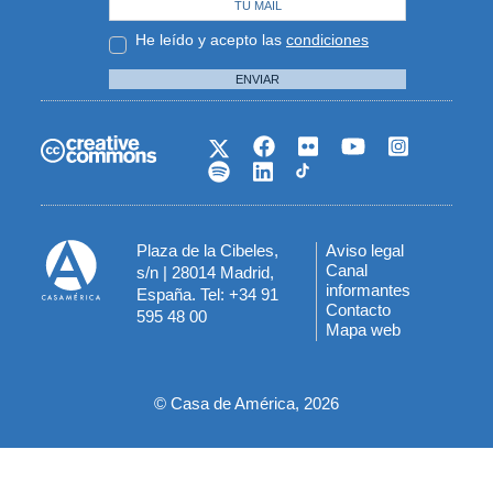
He leído y acepto las
condiciones
ENVIAR
Plaza de la Cibeles,
Aviso legal
Menú
Canal
s/n | 28014 Madrid,
informantes
España. Tel: +34 91
del
Contacto
595 48 00
Mapa web
pie
© Casa de América, 2026